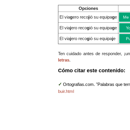
Opciones
El via
g
ero reco
j
ió su equipa
g
e
Me 
El via
j
ero reco
g
ió su equipa
g
e
Yo
El via
j
ero reco
g
ió su equipa
j
e
Pu
Ten cuidado antes de responder, ¡un 
letras
.
Cómo citar este contenido:
✓
Ortografias.com. "Palabras que ter
buir.html