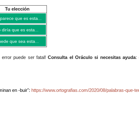
Tu elección
parece que es esta...
 diría que es esta...
ede que sea esta...
error puede ser fatal!
Consulta el Oráculo si necesitas ayuda
:
minan en -buir":
https://www.ortografias.com/2020/08/palabras-que-te