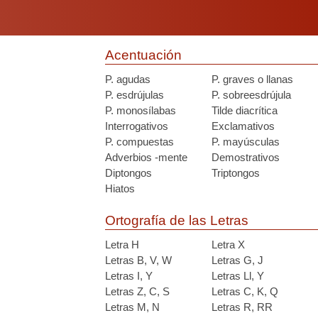
Acentuación
P. agudas
P. graves o llanas
P. esdrújulas
P. sobreesdrújula
P. monosílabas
Tilde diacrítica
Interrogativos
Exclamativos
P. compuestas
P. mayúsculas
Adverbios -mente
Demostrativos
Diptongos
Triptongos
Hiatos
Ortografía de las Letras
Letra H
Letra X
Letras B, V, W
Letras G, J
Letras I, Y
Letras Ll, Y
Letras Z, C, S
Letras C, K, Q
Letras M, N
Letras R, RR