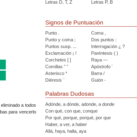
Letras D, T, Z
Letras P, B
Signos de Puntuación
Punto .
Coma ,
Punto y coma ;
Dos puntos :
Puntos susp. ...
Interrogación ¿ ?
Exclamación ¡ !
Paréntesis ( )
Corchetes [ ]
Raya —
Comillas " "
Apóstrofo '
Asterisco *
Barra /
Diéresis ¨
Guión -
Palabras Dudosas
Adónde, a dónde, adonde, a donde
 eliminado a todos
Con qué, con que, conque
bas para vencerlo
Por qué, porque, porqué, por que
Haber, a ver, a haber
Allá, haya, halla, aya