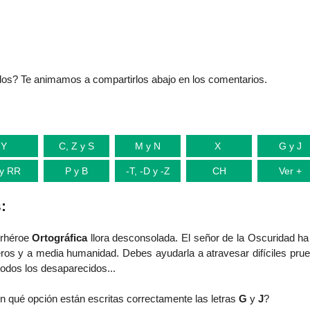
os? Te animamos a compartirlos abajo en los comentarios.
Y
C, Z y S
M y N
X
G y J
y RR
P y B
-T, -D y -Z
CH
Ver +
:
erhéroe
Ortográfica
llora desconsolada. El señor de la Oscuridad ha
os y a media humanidad. Debes ayudarla a atravesar difíciles prue
 todos los desaparecidos...
n qué opción están escritas correctamente las letras
G
y
J
?