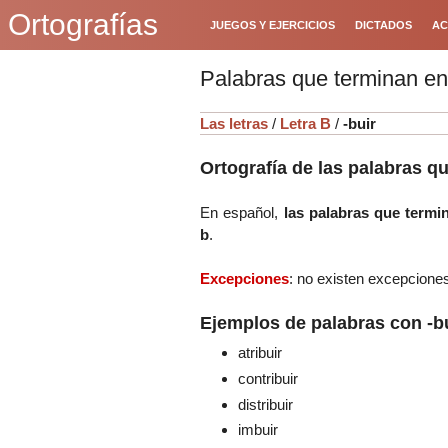
Ortografías
JUEGOS Y EJERCICIOS
DICTADOS
AC
Palabras que terminan en 
Las letras
/
Letra B
/
-buir
Ortografía de las palabras q
En español,
las palabras que termin
b
.
Excepciones
: no existen excepcione
Ejemplos de palabras con -bu
atribuir
contribuir
distribuir
imbuir