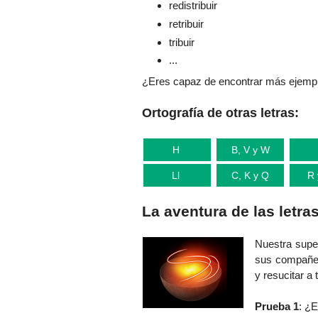
redistribuir
retribuir
tribuir
...
¿Eres capaz de encontrar más ejempl
Ortografía de otras letras:
H
B, V y W
Ll
C, K y Q
R 
La aventura de las letras
Nuestra sup
sus compañer
y resucitar a
Prueba 1
: ¿E