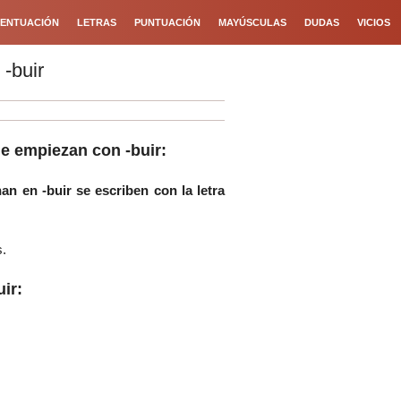
ENTUACIÓN
LETRAS
PUNTUACIÓN
MAYÚSCULAS
DUDAS
VICIOS
-buir
ue empiezan con -buir:
an en -buir se escriben con la letra
s
.
ir: