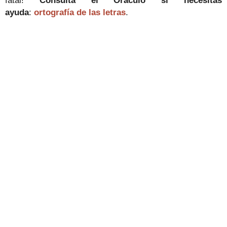
fatal!
Consulta el Oráculo si necesitas
ayuda
:
ortografía de las letras
.