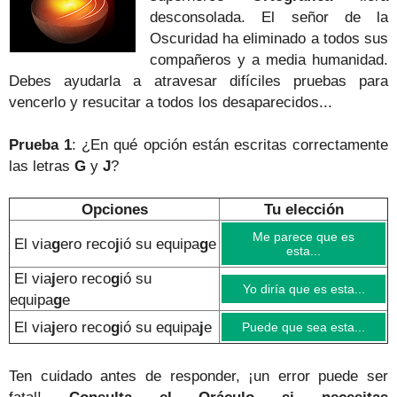
desconsolada. El señor de la
Oscuridad ha eliminado a todos sus
compañeros y a media humanidad.
Debes ayudarla a atravesar difíciles pruebas para
vencerlo y resucitar a todos los desaparecidos...
Prueba 1
: ¿En qué opción están escritas correctamente
las letras
G
y
J
?
Opciones
Tu elección
Me parece que es
El via
g
ero reco
j
ió su equipa
g
e
esta...
El via
j
ero reco
g
ió su
Yo diría que es esta...
equipa
g
e
El via
j
ero reco
g
ió su equipa
j
e
Puede que sea esta...
Ten cuidado antes de responder, ¡un error puede ser