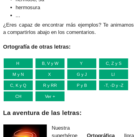
hermosura
...
¿Eres capaz de encontrar más ejemplos? Te animamos
a compartirlos abajo en los comentarios.
Ortografía de otras letras:
H
B, V y W
Y
C, Z y S
M y N
X
G y J
Ll
C, K y Q
R y RR
P y B
-T, -D y -Z
CH
Ver +
La aventura de las letras:
Nuestra
superhéroe
Ortográfica
llora