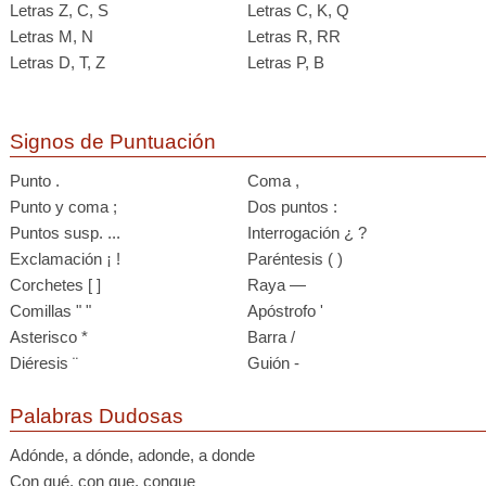
Letras Z, C, S
Letras C, K, Q
Letras M, N
Letras R, RR
Letras D, T, Z
Letras P, B
Signos de Puntuación
Punto .
Coma ,
Punto y coma ;
Dos puntos :
Puntos susp. ...
Interrogación ¿ ?
Exclamación ¡ !
Paréntesis ( )
Corchetes [ ]
Raya —
Comillas " "
Apóstrofo '
Asterisco *
Barra /
Diéresis ¨
Guión -
Palabras Dudosas
Adónde, a dónde, adonde, a donde
Con qué, con que, conque