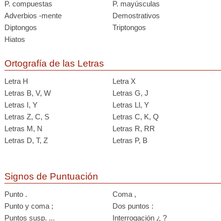
P. compuestas
P. mayúsculas
Adverbios -mente
Demostrativos
Diptongos
Triptongos
Hiatos
Ortografía de las Letras
Letra H
Letra X
Letras B, V, W
Letras G, J
Letras I, Y
Letras Ll, Y
Letras Z, C, S
Letras C, K, Q
Letras M, N
Letras R, RR
Letras D, T, Z
Letras P, B
Signos de Puntuación
Punto .
Coma ,
Punto y coma ;
Dos puntos :
Puntos susp. ...
Interrogación ¿ ?