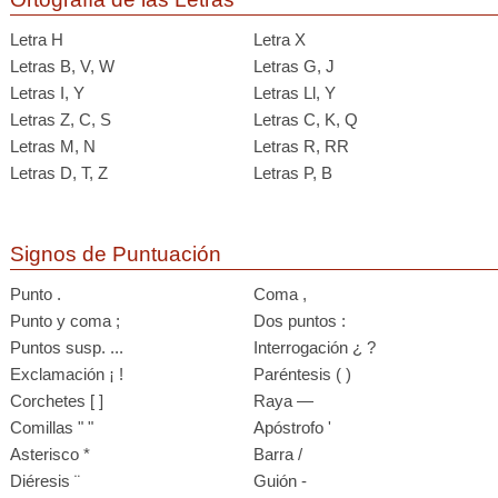
Letra H
Letra X
Letras B, V, W
Letras G, J
Letras I, Y
Letras Ll, Y
Letras Z, C, S
Letras C, K, Q
Letras M, N
Letras R, RR
Letras D, T, Z
Letras P, B
Signos de Puntuación
Punto .
Coma ,
Punto y coma ;
Dos puntos :
Puntos susp. ...
Interrogación ¿ ?
Exclamación ¡ !
Paréntesis ( )
Corchetes [ ]
Raya —
Comillas " "
Apóstrofo '
Asterisco *
Barra /
Diéresis ¨
Guión -