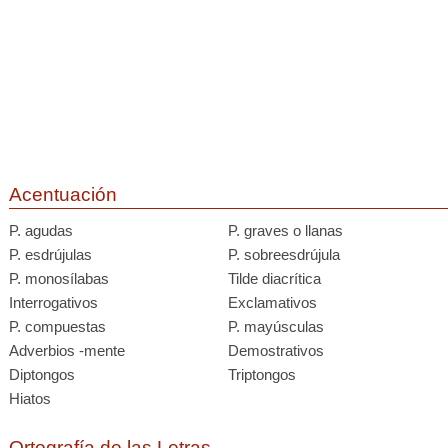
Acentuación
P. agudas
P. graves o llanas
P. esdrújulas
P. sobreesdrújula
P. monosílabas
Tilde diacrítica
Interrogativos
Exclamativos
P. compuestas
P. mayúsculas
Adverbios -mente
Demostrativos
Diptongos
Triptongos
Hiatos
Ortografía de las Letras