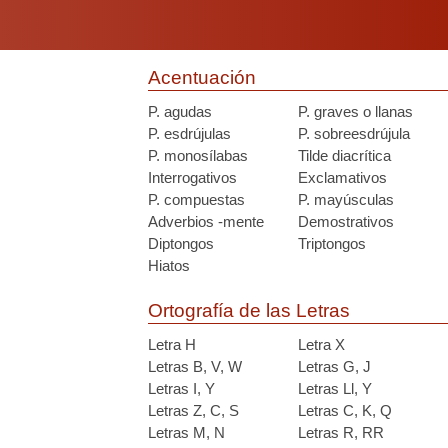
Acentuación
P. agudas
P. graves o llanas
P. esdrújulas
P. sobreesdrújula
P. monosílabas
Tilde diacrítica
Interrogativos
Exclamativos
P. compuestas
P. mayúsculas
Adverbios -mente
Demostrativos
Diptongos
Triptongos
Hiatos
Ortografía de las Letras
Letra H
Letra X
Letras B, V, W
Letras G, J
Letras I, Y
Letras Ll, Y
Letras Z, C, S
Letras C, K, Q
Letras M, N
Letras R, RR