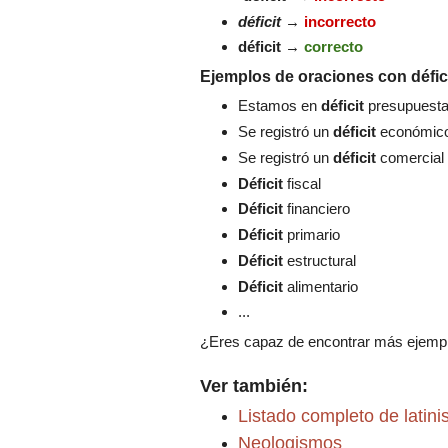
déficit
→
incorrecto
déficit
→
correcto
Ejemplos de oraciones con défic
Estamos en
déficit
presupuestar
Se registró un
déficit
económic
Se registró un
déficit
comercial
Déficit
fiscal
Déficit
financiero
Déficit
primario
Déficit
estructural
Déficit
alimentario
...
¿Eres capaz de encontrar más ejempl
Ver también:
Listado completo de latin
Neologismos