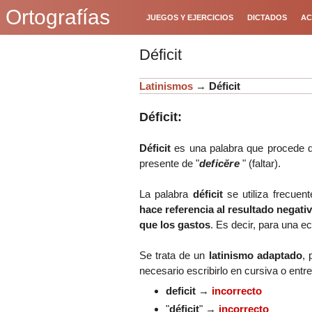
Ortografías
JUEGOS Y EJERCICIOS
DICTADOS
AC
Déficit
Latinismos
→
Déficit
Déficit:
Déficit
es una palabra que procede de
presente de "
deficĕre
" (faltar).
La palabra
déficit
se utiliza frecuen
hace referencia al resultado negat
que los gastos
. Es decir, para una 
Se trata de un
latinismo adaptado
, 
necesario escribirlo en cursiva o entre
deficit
→
incorrecto
"
déficit
"
→
incorrecto