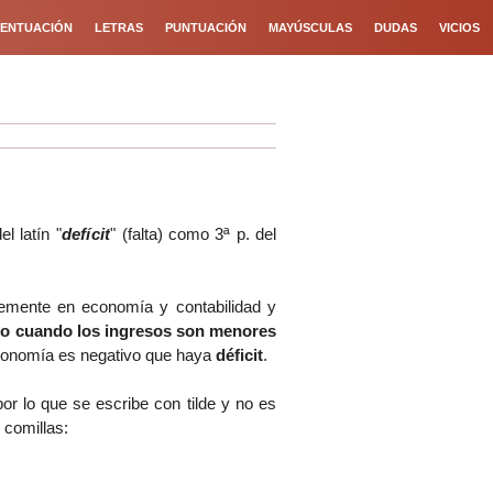
ENTUACIÓN
LETRAS
PUNTUACIÓN
MAYÚSCULAS
DUDAS
VICIOS
l latín "
defícit
" (falta) como 3ª p. del
temente en economía y contabilidad y
ivo cuando los ingresos son menores
economía es negativo que haya
déficit
.
por lo que se escribe con tilde y no es
 comillas: