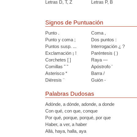
Letras D, T, Z
Letras P, B
Signos de Puntuación
Punto .
Coma ,
Punto y coma ;
Dos puntos :
Puntos susp. ...
Interrogación ¿ ?
Exclamación ¡ !
Paréntesis ( )
Corchetes [ ]
Raya —
Comillas " "
Apóstrofo '
Asterisco *
Barra /
Diéresis ¨
Guión -
Palabras Dudosas
Adónde, a dónde, adonde, a donde
Con qué, con que, conque
Por qué, porque, porqué, por que
Haber, a ver, a haber
Allá, haya, halla, aya