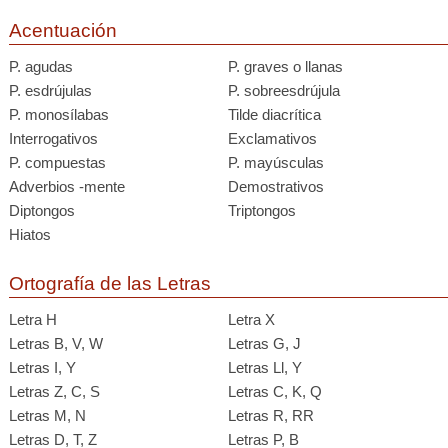
Acentuación
P. agudas
P. graves o llanas
P. esdrújulas
P. sobreesdrújula
P. monosílabas
Tilde diacrítica
Interrogativos
Exclamativos
P. compuestas
P. mayúsculas
Adverbios -mente
Demostrativos
Diptongos
Triptongos
Hiatos
Ortografía de las Letras
Letra H
Letra X
Letras B, V, W
Letras G, J
Letras I, Y
Letras Ll, Y
Letras Z, C, S
Letras C, K, Q
Letras M, N
Letras R, RR
Letras D, T, Z
Letras P, B