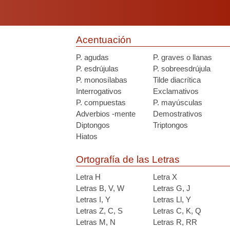
Acentuación
P. agudas
P. graves o llanas
P. esdrújulas
P. sobreesdrújula
P. monosílabas
Tilde diacrítica
Interrogativos
Exclamativos
P. compuestas
P. mayúsculas
Adverbios -mente
Demostrativos
Diptongos
Triptongos
Hiatos
Ortografía de las Letras
Letra H
Letra X
Letras B, V, W
Letras G, J
Letras I, Y
Letras Ll, Y
Letras Z, C, S
Letras C, K, Q
Letras M, N
Letras R, RR