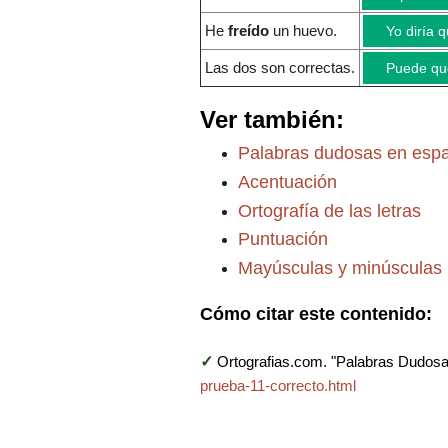
He
freído
un huevo
.
Yo diría q
Las dos son correctas
.
Puede que
Ver también:
Palabras dudosas en esp
Acentuación
Ortografía de las letras
Puntuación
Mayúsculas y minúsculas
Cómo citar este contenido:
✓
Ortografias.com. "Palabras Dudosas
prueba-11-correcto.html