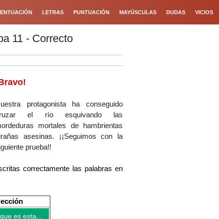
ENTUACIÓN
LETRAS
PUNTUACIÓN
MAYÚSCULAS
DUDAS
VICIOS
a 11 - Correcto
Bravo!
uestra protagonista ha conseguido
ruzar el río esquivando las
ordeduras mortales de hambrientas
irañas asesinas.
¡¡Seguimos con la
iguiente prueba!!
critas correctamente las palabras en
lección
que es esta...