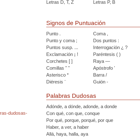
Letras D, T, Z
Letras P, B
Signos de Puntuación
Punto .
Coma ,
Punto y coma ;
Dos puntos :
Puntos susp. ...
Interrogación ¿ ?
Exclamación ¡ !
Paréntesis ( )
Corchetes [ ]
Raya —
Comillas " "
Apóstrofo '
Asterisco *
Barra /
Diéresis ¨
Guión -
Palabras Dudosas
Adónde, a dónde, adonde, a donde
bras-dudosas-
Con qué, con que, conque
Por qué, porque, porqué, por que
Haber, a ver, a haber
Allá, haya, halla, aya