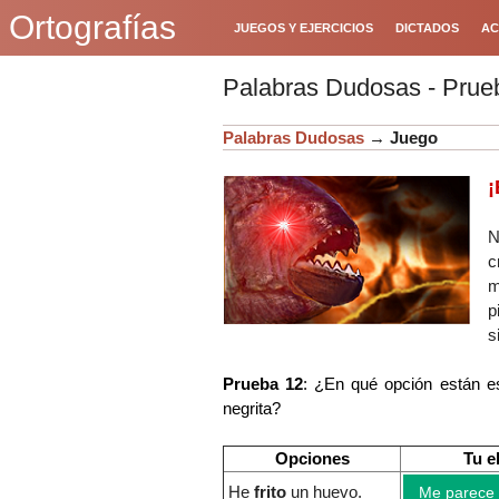
Ortografías
JUEGOS Y EJERCICIOS
DICTADOS
AC
Palabras Dudosas - Prueb
Palabras Dudosas
→
Juego
¡
N
c
m
p
s
Prueba 12
: ¿En qué opción están es
negrita?
Opciones
Tu e
He
frito
un huevo
.
Me parece 