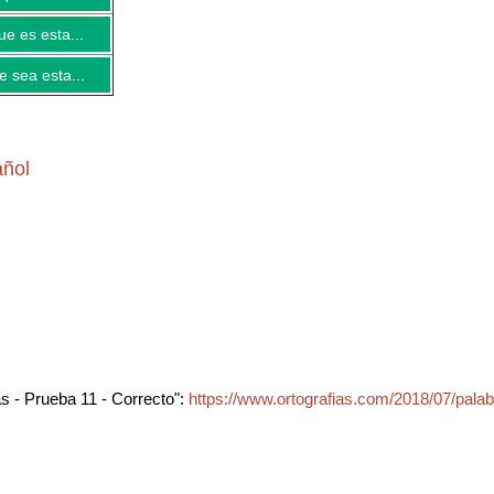
ue es esta...
 sea esta...
añol
 - Prueba 11 - Correcto":
https://www.ortografias.com/2018/07/pala