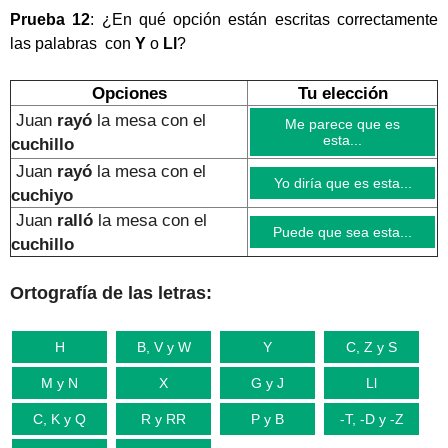
Prueba 12
: ¿En qué opción están escritas correctamente
las palabras con
Y
o
Ll
?
Opciones
Tu elección
Juan
rayó
la mesa con el
Me parece que es
esta...
cuchillo
Juan
rayó
la mesa con el
Yo diría que es esta...
cuchiyo
Juan
ralló
la mesa con el
Puede que sea esta...
cuchillo
Ortografía de las letras:
H
B, V y W
Y
C, Z y S
M y N
X
G y J
Ll
C, K y Q
R y RR
P y B
-T, -D y -Z