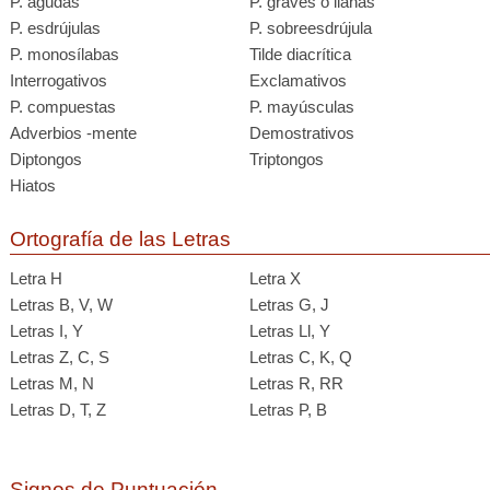
P. agudas
P. graves o llanas
P. esdrújulas
P. sobreesdrújula
P. monosílabas
Tilde diacrítica
Interrogativos
Exclamativos
P. compuestas
P. mayúsculas
Adverbios -mente
Demostrativos
Diptongos
Triptongos
Hiatos
Ortografía de las Letras
Letra H
Letra X
Letras B, V, W
Letras G, J
Letras I, Y
Letras Ll, Y
Letras Z, C, S
Letras C, K, Q
Letras M, N
Letras R, RR
Letras D, T, Z
Letras P, B
Signos de Puntuación