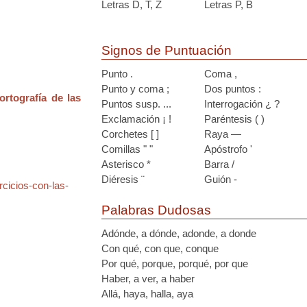
Letras D, T, Z
Letras P, B
Signos de Puntuación
Punto .
Coma ,
Punto y coma ;
Dos puntos :
ortografía de las
Puntos susp. ...
Interrogación ¿ ?
Exclamación ¡ !
Paréntesis ( )
Corchetes [ ]
Raya —
Comillas " "
Apóstrofo '
Asterisco *
Barra /
Diéresis ¨
Guión -
rcicios-con-las-
Palabras Dudosas
Adónde, a dónde, adonde, a donde
Con qué, con que, conque
Por qué, porque, porqué, por que
Haber, a ver, a haber
Allá, haya, halla, aya