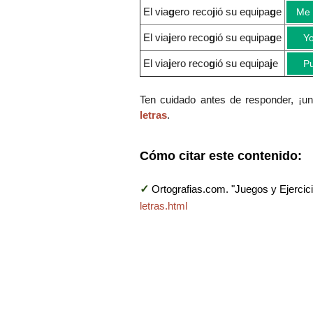
El via
g
ero reco
j
ió su equipa
g
e
Me 
El via
j
ero reco
g
ió su equipa
g
e
Yo
El via
j
ero reco
g
ió su equipa
j
e
Pu
Ten cuidado antes de responder, ¡un 
letras
.
Cómo citar este contenido:
✓
Ortografias.com. "Juegos y Ejercici
letras.html