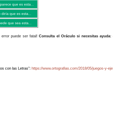
parece que es esta...
 diría que es esta...
ede que sea esta...
error puede ser fatal!
Consulta el Oráculo si necesitas ayuda
:
os con las Letras":
https://www.ortografias.com/2018/05/juegos-y-eje