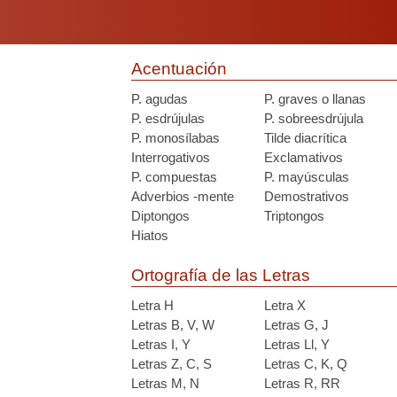
Acentuación
P. agudas
P. graves o llanas
P. esdrújulas
P. sobreesdrújula
P. monosílabas
Tilde diacrítica
Interrogativos
Exclamativos
P. compuestas
P. mayúsculas
Adverbios -mente
Demostrativos
Diptongos
Triptongos
Hiatos
Ortografía de las Letras
Letra H
Letra X
Letras B, V, W
Letras G, J
Letras I, Y
Letras Ll, Y
Letras Z, C, S
Letras C, K, Q
Letras M, N
Letras R, RR