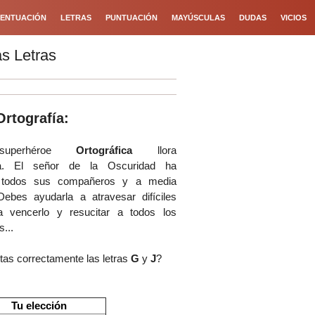
ENTUACIÓN
LETRAS
PUNTUACIÓN
MAYÚSCULAS
DUDAS
VICIOS
as Letras
Ortografía:
superhéroe
Ortográfica
llora
da. El señor de la Oscuridad ha
a todos sus compañeros y a media
ebes ayudarla a atravesar difíciles
a vencerlo y resucitar a todos los
...
tas correctamente las letras
G
y
J
?
Tu elección