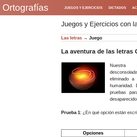
Ortografías
JUEGOS Y EJERCICIOS
DICTADOS
AC
Juegos y Ejercicios con l
Las letras
→
Juego
La aventura de las letras 
Nuestra 
desconsola
eliminado 
humanidad. D
pruebas par
desaparecidos
Prueba 1
: ¿En qué opción están escri
Opciones