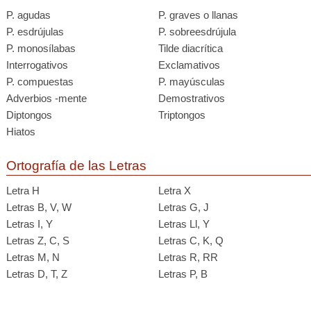
P. agudas
P. graves o llanas
P. esdrújulas
P. sobreesdrújula
P. monosílabas
Tilde diacrítica
Interrogativos
Exclamativos
P. compuestas
P. mayúsculas
Adverbios -mente
Demostrativos
Diptongos
Triptongos
Hiatos
Ortografía de las Letras
Letra H
Letra X
Letras B, V, W
Letras G, J
Letras I, Y
Letras Ll, Y
Letras Z, C, S
Letras C, K, Q
Letras M, N
Letras R, RR
Letras D, T, Z
Letras P, B