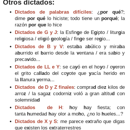
Otros dictados:
Dictados de palabras difíciles
: ¿
por qué
?;
dime
por qué
lo hiciste; todo tiene un
porqué
; la
razón
por que
lo hice
Dictados de G y J
: l
a Esfin
g
e de E
g
ipto / litur
g
ia
reli
g
iosa /
eli
g
ió
g
eolo
g
ía / fin
g
e ser re
g
io...
Dictados de B y V
:
esta
b
a a
b
úlico y mira
b
a
a
b
urrido el
b
arrio desde la
v
entana / era sa
b
io y
preca
v
ido...
Dictados de LL e Y
:
se ca
y
ó en el ho
y
o /
o
y
eron
el grito ca
lla
do del co
y
ote que
y
acía herido en
la
ll
anura
y
erma
...
Dictados de D y Z finales
:
compra
d
die
z
kilos de
arro
z
/ la saga
z
codorni
z
voló a gran altitu
d
con
solemnida
d
Dictados de H
:
h
oy
h
ay fiesta; con
tanta
h
umedad
h
ay olor a mo
h
o, ¿no lo
h
ueles...?
Dictados de X y S
: me parece e
x
traño que digas
que e
x
isten los e
x
traterrestres