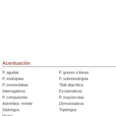
Acentuación
P. agudas
P. graves o llanas
P. esdrújulas
P. sobreesdrújula
P. monosílabas
Tilde diacrítica
Interrogativos
Exclamativos
P. compuestas
P. mayúsculas
Adverbios -mente
Demostrativos
Diptongos
Triptongos
Hiatos