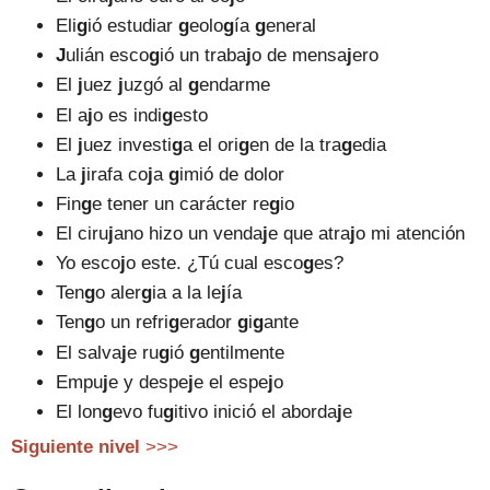
Eli
g
ió estudiar
g
eolo
g
ía
g
eneral
J
ulián esco
g
ió un traba
j
o de mensa
j
ero
El
j
uez
j
uzgó al
g
endarme
El a
j
o es indi
g
esto
El
j
uez investi
g
a el ori
g
en de la tra
g
edia
La
j
irafa co
j
a
g
imió de dolor
Fin
g
e tener un carácter re
g
io
El ciru
j
ano hizo un venda
j
e que atra
j
o mi atención
Yo esco
j
o este. ¿Tú cual esco
g
es?
Ten
g
o aler
g
ia a la le
j
ía
Ten
g
o un refri
g
erador
g
i
g
ante
El salva
j
e ru
g
ió
g
entilmente
Empu
j
e y despe
j
e el espe
j
o
El lon
g
evo fu
g
itivo inició el aborda
j
e
Siguiente nivel
>>>