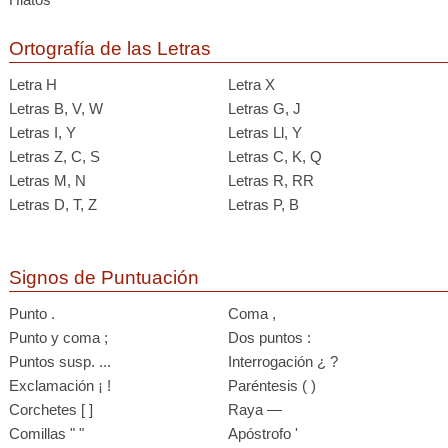
Ortografía de las Letras
Letra H
Letra X
Letras B, V, W
Letras G, J
Letras I, Y
Letras Ll, Y
Letras Z, C, S
Letras C, K, Q
Letras M, N
Letras R, RR
Letras D, T, Z
Letras P, B
Signos de Puntuación
Punto .
Coma ,
Punto y coma ;
Dos puntos :
Puntos susp. ...
Interrogación ¿ ?
Exclamación ¡ !
Paréntesis ( )
Corchetes [ ]
Raya —
Comillas " "
Apóstrofo '