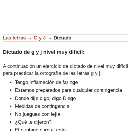
Las letras
→
G y J
→
Dictado
Dictado de g y j nivel muy difícil:
A continuación un ejercicio de dictado de nivel muy difícil
para practicar la ortografía de las letras g y j:
Ten
g
o inflamación de farin
g
e
Estamos preparados para cualquier contin
g
encia
Donde di
j
e di
g
o, di
g
o Die
g
o
Medidas de contin
g
encia
No
j
ue
g
ues con le
j
ía
¿Qué te di
j
eron?
El ciru
j
ano curó al co
j
o