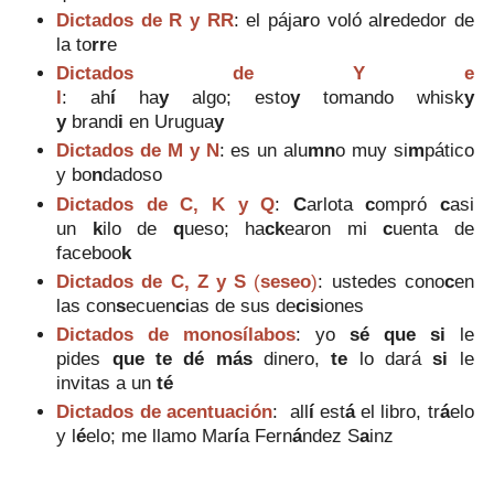
Dictados de R y RR
: el pája
r
o voló al
r
ededor de
la to
rr
e
Dictados de Y e
I
:
ah
í
ha
y
algo; esto
y
tomando
whisk
y
y
brand
i
en Urugua
y
Dictados de M y N
:
es un alu
mn
o muy si
m
pático
y bo
n
dadoso
Dictados de C, K y Q
:
C
arlota
c
ompró
c
asi
un
k
ilo de
q
ueso;
ha
ck
earon
mi
c
uenta de
faceboo
k
Dictados de C, Z y S
(
seseo
)
:
ustedes cono
c
en
las con
s
ecuen
c
ias de sus de
c
i
s
iones
Dictados de monosílabos
:
yo
sé que si
le
pides
que te dé más
dinero,
te
lo dará
si
le
invitas a un
té
Dictados de acentuación
: all
í
est
á
el libro, tr
á
elo
y l
é
elo; me llamo Mar
í
a Fern
á
ndez S
a
inz