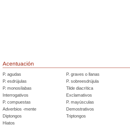
Acentuación
P. agudas
P. graves o llanas
P. esdrújulas
P. sobreesdrújula
P. monosílabas
Tilde diacrítica
Interrogativos
Exclamativos
P. compuestas
P. mayúsculas
Adverbios -mente
Demostrativos
Diptongos
Triptongos
Hiatos