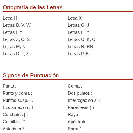
Ortografía de las Letras
Letra H
Letra X
Letras B, V, W
Letras G, J
Letras I, Y
Letras Ll, Y
Letras Z, C, S
Letras C, K, Q
Letras M, N
Letras R, RR
Letras D, T, Z
Letras P, B
Signos de Puntuación
Punto .
Coma ,
Punto y coma ;
Dos puntos :
Puntos susp. ...
Interrogación ¿ ?
Exclamación ¡ !
Paréntesis ( )
Corchetes [ ]
Raya —
Comillas " "
Apóstrofo '
Asterisco *
Barra /