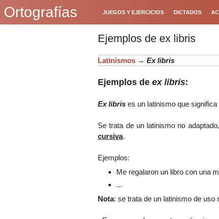
Ortografías
JUEGOS Y EJERCICIOS
DICTADOS
AC
Ejemplos de ex libris
Latinismos
→
Ex libris
Ejemplos de
ex libris
:
Ex libris
es un latinismo que significa 
Se trata de un latinismo no adaptado
cursiva
.
Ejemplos:
Me regalaron un libro con una 
...
Nota
: se trata de un latinismo de uso