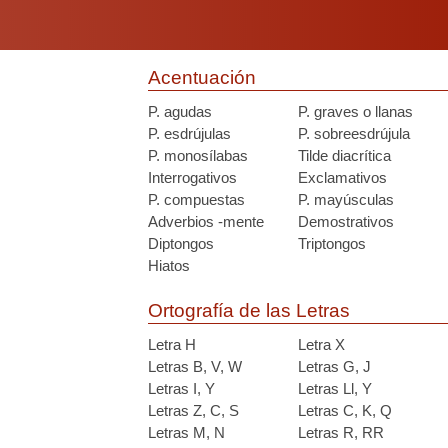
Acentuación
P. agudas
P. graves o llanas
P. esdrújulas
P. sobreesdrújula
P. monosílabas
Tilde diacrítica
Interrogativos
Exclamativos
P. compuestas
P. mayúsculas
Adverbios -mente
Demostrativos
Diptongos
Triptongos
Hiatos
Ortografía de las Letras
Letra H
Letra X
Letras B, V, W
Letras G, J
Letras I, Y
Letras Ll, Y
Letras Z, C, S
Letras C, K, Q
Letras M, N
Letras R, RR