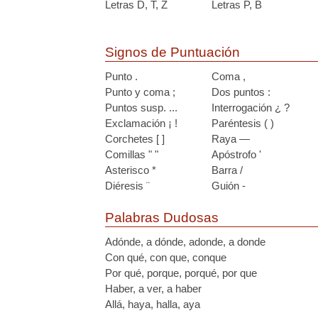
Letras D, T, Z
Letras P, B
Signos de Puntuación
Punto .
Coma ,
Punto y coma ;
Dos puntos :
Puntos susp. ...
Interrogación ¿ ?
Exclamación ¡ !
Paréntesis ( )
Corchetes [ ]
Raya —
Comillas " "
Apóstrofo '
Asterisco *
Barra /
Diéresis ¨
Guión -
Palabras Dudosas
Adónde, a dónde, adonde, a donde
Con qué, con que, conque
Por qué, porque, porqué, por que
Haber, a ver, a haber
Allá, haya, halla, aya