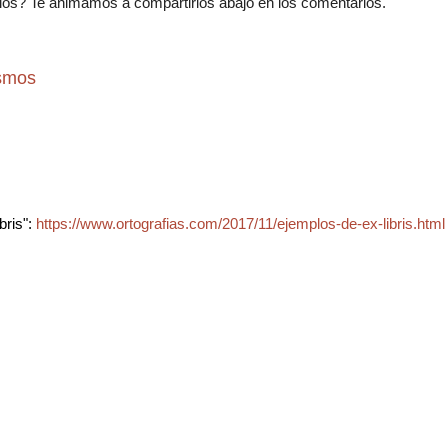
os? Te animamos a compartirlos abajo en los comentarios.
ismos
bris":
https://www.ortografias.com/2017/11/ejemplos-de-ex-libris.html