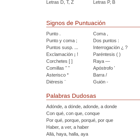
Letras D, T, Z
Letras P, B
Signos de Puntuación
Punto .
Coma ,
Punto y coma ;
Dos puntos :
Puntos susp. ...
Interrogación ¿ ?
Exclamación ¡ !
Paréntesis ( )
Corchetes [ ]
Raya —
Comillas " "
Apóstrofo '
Asterisco *
Barra /
Diéresis ¨
Guión -
Palabras Dudosas
Adónde, a dónde, adonde, a donde
Con qué, con que, conque
Por qué, porque, porqué, por que
Haber, a ver, a haber
Allá, haya, halla, aya