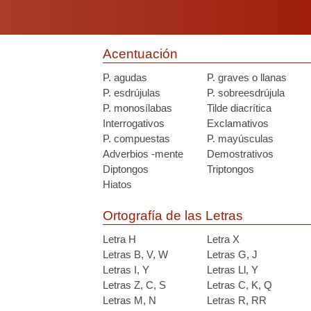
Acentuación
P. agudas
P. graves o llanas
P. esdrújulas
P. sobreesdrújula
P. monosílabas
Tilde diacrítica
Interrogativos
Exclamativos
P. compuestas
P. mayúsculas
Adverbios -mente
Demostrativos
Diptongos
Triptongos
Hiatos
Ortografía de las Letras
Letra H
Letra X
Letras B, V, W
Letras G, J
Letras I, Y
Letras Ll, Y
Letras Z, C, S
Letras C, K, Q
Letras M, N
Letras R, RR