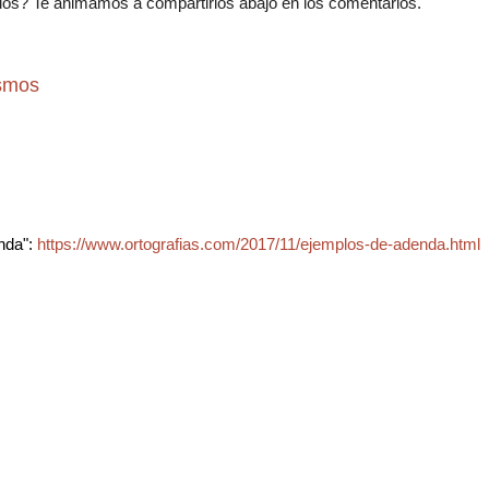
os? Te animamos a compartirlos abajo en los comentarios.
ismos
nda":
https://www.ortografias.com/2017/11/ejemplos-de-adenda.html