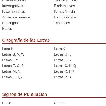
P. monosílabas
Tilde diacrítica
Interrogativos
Exclamativos
P. compuestas
P. mayúsculas
Adverbios -mente
Demostrativos
Diptongos
Triptongos
Hiatos
Ortografía de las Letras
Letra H
Letra X
Letras B, V, W
Letras G, J
Letras I, Y
Letras Ll, Y
Letras Z, C, S
Letras C, K, Q
Letras M, N
Letras R, RR
Letras D, T, Z
Letras P, B
Signos de Puntuación
Punto .
Coma ,