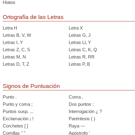
Hiatos
Ortografía de las Letras
Letra H
Letra X
Letras B, V, W
Letras G, J
Letras I, Y
Letras Ll, Y
Letras Z, C, S
Letras C, K, Q
Letras M, N
Letras R, RR
Letras D, T, Z
Letras P, B
Signos de Puntuación
Punto .
Coma ,
Punto y coma ;
Dos puntos :
Puntos susp. ...
Interrogación ¿ ?
Exclamación ¡ !
Paréntesis ( )
Corchetes [ ]
Raya —
Comillas " "
Apóstrofo '