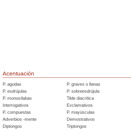
Acentuación
P. agudas
P. graves o llanas
P. esdrújulas
P. sobreesdrújula
P. monosílabas
Tilde diacrítica
Interrogativos
Exclamativos
P. compuestas
P. mayúsculas
Adverbios -mente
Demostrativos
Diptongos
Triptongos