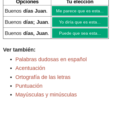
Opciones
Tu elección
Buenos
días Juan
.
Me parece que es esta...
Buenos
días; Juan
.
Yo diría que es esta...
Buenos
días, Juan
.
Puede que sea esta...
Ver también:
Palabras dudosas en español
Acentuación
Ortografía de las letras
Puntuación
Mayúsculas y minúsculas