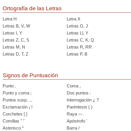
Ortografía de las Letras
Letra H
Letra X
Letras B, V, W
Letras G, J
Letras I, Y
Letras Ll, Y
Letras Z, C, S
Letras C, K, Q
Letras M, N
Letras R, RR
Letras D, T, Z
Letras P, B
Signos de Puntuación
Punto .
Coma ,
Punto y coma ;
Dos puntos :
Puntos susp. ...
Interrogación ¿ ?
Exclamación ¡ !
Paréntesis ( )
Corchetes [ ]
Raya —
Comillas " "
Apóstrofo '
Asterisco *
Barra /