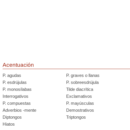
Acentuación
P. agudas
P. graves o llanas
P. esdrújulas
P. sobreesdrújula
P. monosílabas
Tilde diacrítica
Interrogativos
Exclamativos
P. compuestas
P. mayúsculas
Adverbios -mente
Demostrativos
Diptongos
Triptongos
Hiatos