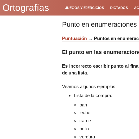
Ortografías
JUEGOS Y EJERCICIOS
DICTADOS
AC
Punto en enumeraciones y
Puntuación
→
Puntos en enumeraci
El punto en las enumeracione
Es incorrecto escribir punto al fi
de una lista
. .
Veamos algunos ejemplos:
Lista de la compra:
pan
leche
carne
pollo
verdura