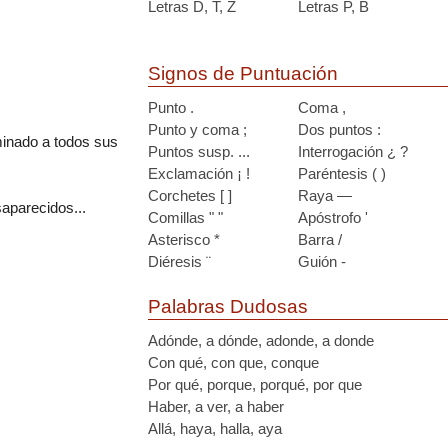
Letras D, T, Z
Letras P, B
Signos de Puntuación
Punto .
Coma ,
Punto y coma ;
Dos puntos :
minado a todos sus
Puntos susp. ...
Interrogación ¿ ?
Exclamación ¡ !
Paréntesis ( )
Corchetes [ ]
Raya —
saparecidos...
Comillas " "
Apóstrofo '
Asterisco *
Barra /
Diéresis ¨
Guión -
Palabras Dudosas
Adónde, a dónde, adonde, a donde
Con qué, con que, conque
Por qué, porque, porqué, por que
Haber, a ver, a haber
Allá, haya, halla, aya