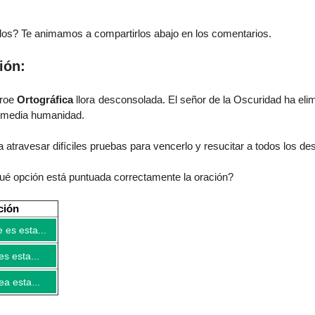
os? Te animamos a compartirlos abajo en los comentarios.
ión:
éroe
Ortográfica
llora desconsolada. El señor de la Oscuridad ha eli
 media humanidad.
 atravesar difíciles pruebas para vencerlo y resucitar a todos los de
qué opción está puntuada correctamente
la oración
?
ción
 es esta...
es esta...
a esta...