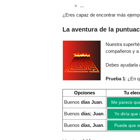
...
¿Eres capaz de encontrar más ejempl
La aventura de la puntuac
Nuestra superh
compañeros y a
Debes ayudarla a
Prueba 1
: ¿En 
Opciones
Tu elec
Buenos
días Juan
.
Me parece que
Buenos
días; Juan
.
Yo diría que 
Buenos
días, Juan
.
Puede que se