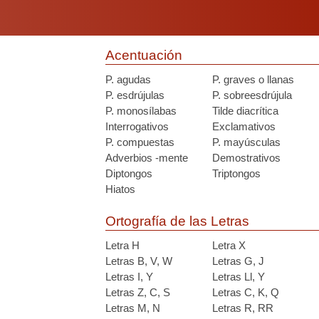
Acentuación
P. agudas
P. graves o llanas
P. esdrújulas
P. sobreesdrújula
P. monosílabas
Tilde diacrítica
Interrogativos
Exclamativos
P. compuestas
P. mayúsculas
Adverbios -mente
Demostrativos
Diptongos
Triptongos
Hiatos
Ortografía de las Letras
Letra H
Letra X
Letras B, V, W
Letras G, J
Letras I, Y
Letras Ll, Y
Letras Z, C, S
Letras C, K, Q
Letras M, N
Letras R, RR