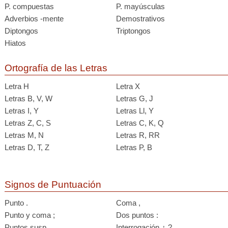
P. compuestas
P. mayúsculas
Adverbios -mente
Demostrativos
Diptongos
Triptongos
Hiatos
Ortografía de las Letras
Letra H
Letra X
Letras B, V, W
Letras G, J
Letras I, Y
Letras Ll, Y
Letras Z, C, S
Letras C, K, Q
Letras M, N
Letras R, RR
Letras D, T, Z
Letras P, B
Signos de Puntuación
Punto .
Coma ,
Punto y coma ;
Dos puntos :
Puntos susp. ...
Interrogación ¿ ?