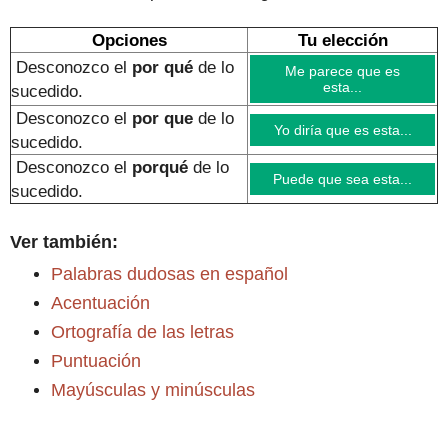
Opciones
Tu elección
Desconozco el
por qué
de lo
Me parece que es
esta...
sucedido.
Desconozco el
por que
de lo
Yo diría que es esta...
sucedido
.
Desconozco el
porqué
de lo
Puede que sea esta...
sucedido
.
Ver también:
Palabras dudosas en español
Acentuación
Ortografía de las letras
Puntuación
Mayúsculas y minúsculas