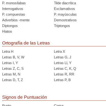
P. monosílabas
Tilde diacrítica
Interrogativos
Exclamativos
P. compuestas
P. mayúsculas
Adverbios -mente
Demostrativos
Diptongos
Triptongos
Hiatos
Ortografía de las Letras
Letra H
Letra X
Letras B, V, W
Letras G, J
Letras I, Y
Letras Ll, Y
Letras Z, C, S
Letras C, K, Q
Letras M, N
Letras R, RR
Letras D, T, Z
Letras P, B
Signos de Puntuación
Punto .
Coma ,