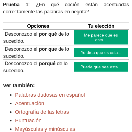
Prueba 1
: ¿En qué opción están acentuadas
correctamente las palabras en negrita?
Opciones
Tu elección
Desconozco el
por qué
de lo
Me parece que es
esta...
sucedido.
Desconozco el
por que
de lo
Yo diría que es esta...
sucedido
.
Desconozco el
porqué
de lo
Puede que sea esta...
sucedido
.
Ver también:
Palabras dudosas en español
Acentuación
Ortografía de las letras
Puntuación
Mayúsculas y minúsculas