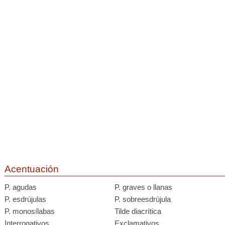
Acentuación
P. agudas
P. graves o llanas
P. esdrújulas
P. sobreesdrújula
P. monosílabas
Tilde diacrítica
Interrogativos
Exclamativos