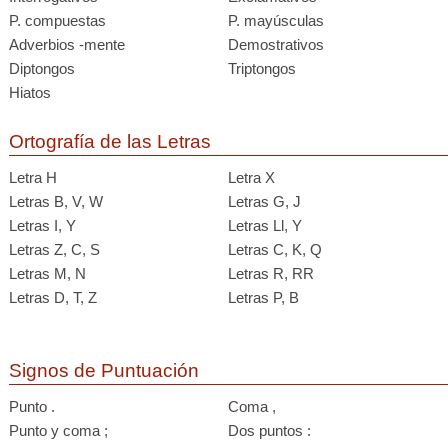
P. compuestas
P. mayúsculas
Adverbios -mente
Demostrativos
Diptongos
Triptongos
Hiatos
Ortografía de las Letras
Letra H
Letra X
Letras B, V, W
Letras G, J
Letras I, Y
Letras Ll, Y
Letras Z, C, S
Letras C, K, Q
Letras M, N
Letras R, RR
Letras D, T, Z
Letras P, B
Signos de Puntuación
Punto .
Coma ,
Punto y coma ;
Dos puntos :