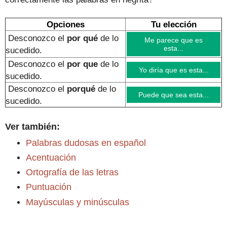
Opciones
Tu elección
Desconozco el
por qué
de lo
Me parece que es
esta...
sucedido.
Desconozco el
por que
de lo
Yo diría que es esta...
sucedido
.
Desconozco el
porqué
de lo
Puede que sea esta...
sucedido
.
Ver también:
Palabras dudosas en español
Acentuación
Ortografía de las letras
Puntuación
Mayúsculas y minúsculas