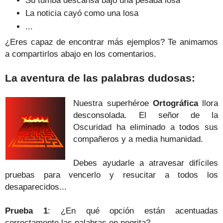
Su tumba descansa
bajo una pesada losa
La noticia cay
ó como una losa
...
¿Eres capaz de encontrar más ejemplos? Te animamos
a compartirlos abajo en los comentarios.
La aventura de las palabras dudosas:
Nuestra superhéroe
Ortográfica
llora
desconsolada. El señor de la
Oscuridad ha eliminado a todos sus
compañeros y a media humanidad.
Debes ayudarle a atravesar difíciles
pruebas para vencerlo y resucitar a todos los
desaparecidos...
Prueba 1
: ¿En qué opción están acentuadas
correctamente las palabras en negrita?