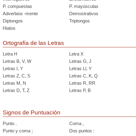
P. compuestas
P. mayúsculas
Adverbios -mente
Demostrativos
Diptongos
Triptongos
Hiatos
Ortografía de las Letras
Letra H
Letra X
Letras B, V, W
Letras G, J
Letras I, Y
Letras Ll, Y
Letras Z, C, S
Letras C, K, Q
Letras M, N
Letras R, RR
Letras D, T, Z
Letras P, B
Signos de Puntuación
Punto .
Coma ,
Punto y coma ;
Dos puntos :