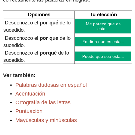
Opciones
Tu elección
Desconozco el
por qué
de lo
Me parece que es
esta...
sucedido.
Desconozco el
por que
de lo
Yo diría que es esta...
sucedido
.
Desconozco el
porqué
de lo
Puede que sea esta...
sucedido
.
Ver también:
Palabras dudosas en español
Acentuación
Ortografía de las letras
Puntuación
Mayúsculas y minúsculas