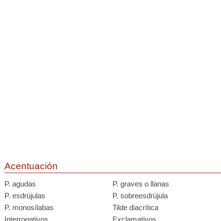
Acentuación
P. agudas
P. graves o llanas
P. esdrújulas
P. sobreesdrújula
P. monosílabas
Tilde diacrítica
Interrogativos
Exclamativos