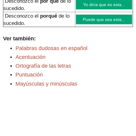
Desconozco el
por que
de lo
Yo diría que es esta...
sucedido
.
Desconozco el
porqué
de lo
Puede que sea esta...
sucedido
.
Ver también:
Palabras dudosas en español
Acentuación
Ortografía de las letras
Puntuación
Mayúsculas y minúsculas