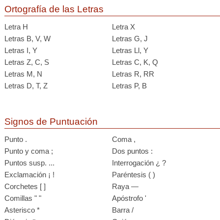
Ortografía de las Letras
Letra H
Letra X
Letras B, V, W
Letras G, J
Letras I, Y
Letras Ll, Y
Letras Z, C, S
Letras C, K, Q
Letras M, N
Letras R, RR
Letras D, T, Z
Letras P, B
Signos de Puntuación
Punto .
Coma ,
Punto y coma ;
Dos puntos :
Puntos susp. ...
Interrogación ¿ ?
Exclamación ¡ !
Paréntesis ( )
Corchetes [ ]
Raya —
Comillas " "
Apóstrofo '
Asterisco *
Barra /