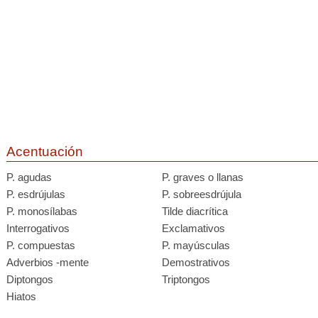
Acentuación
P. agudas
P. graves o llanas
P. esdrújulas
P. sobreesdrújula
P. monosílabas
Tilde diacrítica
Interrogativos
Exclamativos
P. compuestas
P. mayúsculas
Adverbios -mente
Demostrativos
Diptongos
Triptongos
Hiatos