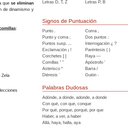
Letras D, T, Z
Letras P, B
 la que
se eliminan
ón de dinamismo y
Signos de Puntuación
 comillas
:
Punto .
Coma ,
Punto y coma ;
Dos puntos :
Puntos susp. ...
Interrogación ¿ ?
Exclamación ¡ !
Paréntesis ( )
Corchetes [ ]
Raya —
Comillas " "
Apóstrofo '
Asterisco *
Barra /
Diéresis ¨
Guión -
e Zela
Palabras Dudosas
elecciones
Adónde, a dónde, adonde, a donde
Con qué, con que, conque
Por qué, porque, porqué, por que
Haber, a ver, a haber
Allá, haya, halla, aya