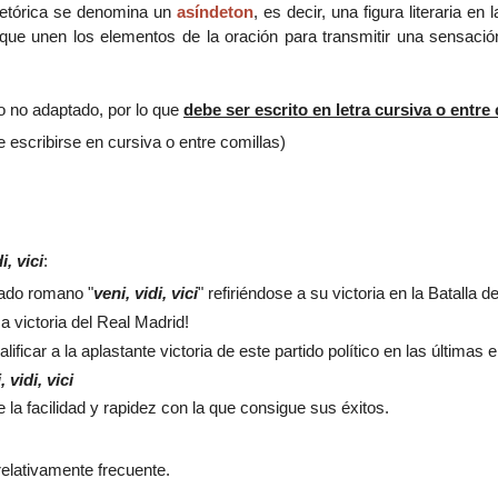
 retórica se denomina un
asíndeton
, es decir, una figura literaria en
que unen los elementos de la oración para transmitir una sensaci
mo no adaptado, por lo que
debe ser escrito en letra cursiva o entre
e escribirse en cursiva o entre comillas)
i, vici
:
nado romano "
veni, vidi, vici
" refiriéndose a su victoria en la Batalla d
 victoria del Real Madrid!
lificar a la aplastante victoria de este partido político en las últimas 
, vidi, vici
le la facilidad y rapidez con la que consigue sus éxitos.
 relativamente frecuente.