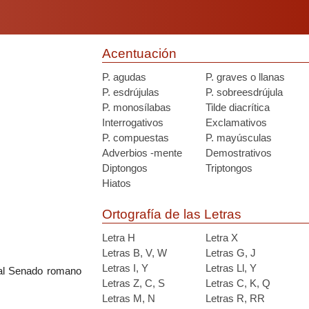
Acentuación
P. agudas
P. graves o llanas
P. esdrújulas
P. sobreesdrújula
P. monosílabas
Tilde diacrítica
Interrogativos
Exclamativos
P. compuestas
P. mayúsculas
Adverbios -mente
Demostrativos
Diptongos
Triptongos
Hiatos
Ortografía de las Letras
Letra H
Letra X
Letras B, V, W
Letras G, J
Letras I, Y
Letras Ll, Y
e al Senado romano
Letras Z, C, S
Letras C, K, Q
Letras M, N
Letras R, RR