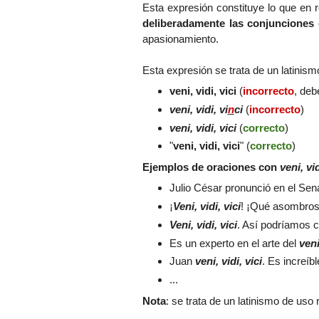
Esta expresión constituye lo que en
deliberadamente las conjunciones
apasionamiento.
Esta expresión se trata de un latinis
veni, vidi, vici
(
incorrecto
, deb
veni, vidi, vi
n
ci
(
incorrecto
)
veni, vidi, vici
(
correcto
)
"
veni, vidi, vici
" (
correcto
)
Ejemplos de oraciones con
veni, vid
Julio César pronunció en el Se
¡
Veni, vidi, vici
! ¡Qué asombrosa
Veni, vidi, vici
. Así podríamos ca
Es un experto en el arte del
veni
Juan
veni, vidi, vici
. Es increíb
...
Nota
: se trata de un latinismo de uso