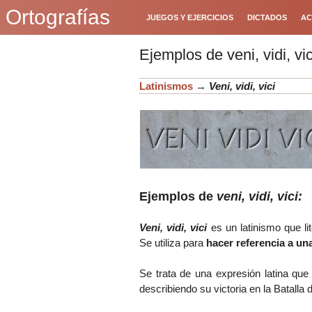
Ortografías
JUEGOS Y EJERCICIOS
DICTADOS
AC
Ejemplos de veni, vidi, vic
Latinismos
→
Veni, vidi, vici
Ejemplos de
veni, vidi, vici:
Veni, vidi, vici
es un latinismo que lit
Se utiliza para
hacer referencia a una
Se trata de una expresión latina que
describiendo su victoria en la Batalla d