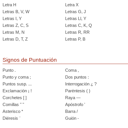
Letra H
Letra X
Letras B, V, W
Letras G, J
Letras I, Y
Letras Ll, Y
Letras Z, C, S
Letras C, K, Q
Letras M, N
Letras R, RR
Letras D, T, Z
Letras P, B
Signos de Puntuación
Punto .
Coma ,
Punto y coma ;
Dos puntos :
Puntos susp. ...
Interrogación ¿ ?
Exclamación ¡ !
Paréntesis ( )
Corchetes [ ]
Raya —
Comillas " "
Apóstrofo '
Asterisco *
Barra /
Diéresis ¨
Guión -