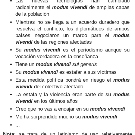
Las nuevas tecnologías han cambiado
radicalmente el
modus vivendi
de amplias capas
de la población
Mientras no se llega a un acuerdo duradero que
resuelva el conflicto, los diplomáticos de ambos
países negociaron un marco para el
modus
vivendi
de las regiones afectadas
Su
modus vivendi
es el periodismo aunque su
vocación verdadera es la enseñanza
Tiene un
modus vivendi
sui generis
Su
modus vivendi
es estafar a sus víctimas
Esta medida política pondrá en riesgo el
modus
vivendi
del colectivo afectado
La estafa y la violencia eran parte de su
modus
vivendi
en los últimos años
Creo que no vas a encajar en su
modus vivendi
Me ha sorprendido mucho su
modus vivendi
...
Nota
: se trata de un latinismo de uso relativamente