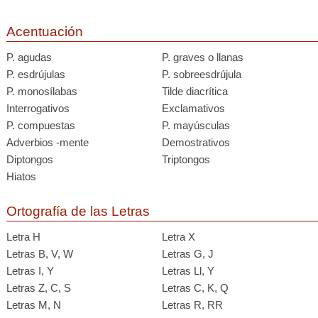
Acentuación
P. agudas
P. graves o llanas
P. esdrújulas
P. sobreesdrújula
P. monosílabas
Tilde diacrítica
Interrogativos
Exclamativos
P. compuestas
P. mayúsculas
Adverbios -mente
Demostrativos
Diptongos
Triptongos
Hiatos
Ortografía de las Letras
Letra H
Letra X
Letras B, V, W
Letras G, J
Letras I, Y
Letras Ll, Y
Letras Z, C, S
Letras C, K, Q
Letras M, N
Letras R, RR