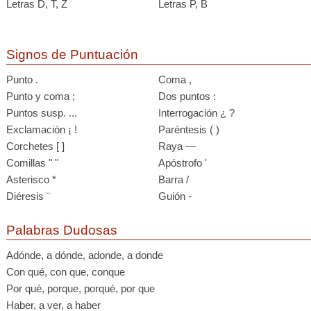
Letras D, T, Z
Letras P, B
Signos de Puntuación
Punto .
Coma ,
Punto y coma ;
Dos puntos :
Puntos susp. ...
Interrogación ¿ ?
Exclamación ¡ !
Paréntesis ( )
Corchetes [ ]
Raya —
Comillas " "
Apóstrofo '
Asterisco *
Barra /
Diéresis ¨
Guión -
Palabras Dudosas
Adónde, a dónde, adonde, a donde
Con qué, con que, conque
Por qué, porque, porqué, por que
Haber, a ver, a haber