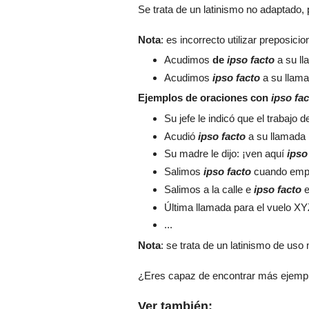
Se trata de un latinismo no adaptado, 
Nota
: es incorrecto utilizar preposic
Acudimos
de
ipso facto
a su ll
Acudimos
ipso facto
a su llama
Ejemplos de oraciones con
ipso fa
Su jefe le indicó que el trabajo
Acudió
ipso facto
a su llamada
Su madre le dijo: ¡ven aquí
ipso
Salimos
ipso facto
cuando empe
Salimos a la calle e
ipso facto
e
Última llamada para el vuelo 
...
Nota
: se trata de un latinismo de uso
¿Eres capaz de encontrar más ejempl
Ver también: