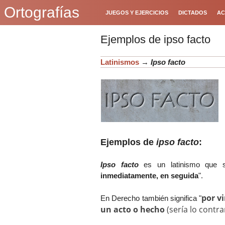
Ortografías
JUEGOS Y EJERCICIOS
DICTADOS
AC
Ejemplos de ipso facto
Latinismos
→
Ipso facto
Ejemplos de
ipso facto
:
Ipso facto
es un latinismo que si
inmediatamente, en seguida
".
por v
En Derecho también significa "
un acto o hecho
(sería lo contra