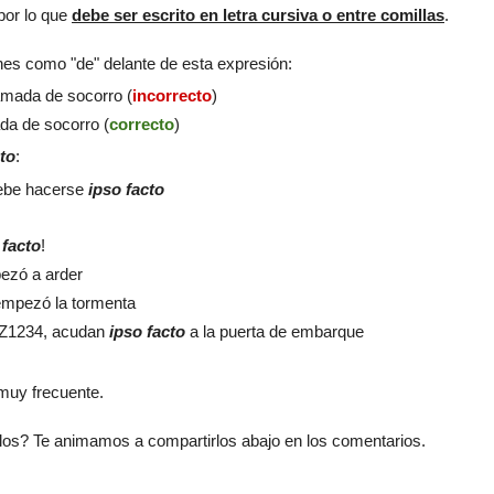
por lo que
debe ser escrito en letra cursiva o entre comillas
.
iones como "de" delante de esta expresión:
amada de socorro (
incorrecto
)
da de socorro (
correcto
)
cto
:
 debe hacerse
ipso facto
 facto
!
zó a arder
mpezó la tormenta
XYZ1234, acudan
ipso facto
a la puerta de embarque
 muy frecuente.
os? Te animamos a compartirlos abajo en los comentarios.