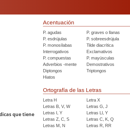
Acentuación
P. agudas
P. graves o llanas
P. esdrújulas
P. sobreesdrújula
P. monosílabas
Tilde diacrítica
Interrogativos
Exclamativos
P. compuestas
P. mayúsculas
Adverbios -mente
Demostrativos
Diptongos
Triptongos
Hiatos
Ortografía de las Letras
Letra H
Letra X
Letras B, V, W
Letras G, J
Letras I, Y
Letras Ll, Y
dicas que tiene
Letras Z, C, S
Letras C, K, Q
Letras M, N
Letras R, RR