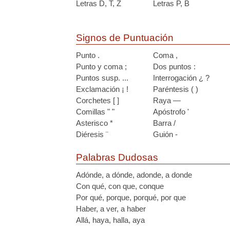
Letras D, T, Z
Letras P, B
Signos de Puntuación
Punto .
Coma ,
Punto y coma ;
Dos puntos :
Puntos susp. ...
Interrogación ¿ ?
Exclamación ¡ !
Paréntesis ( )
Corchetes [ ]
Raya —
Comillas " "
Apóstrofo '
Asterisco *
Barra /
Diéresis ¨
Guión -
Palabras Dudosas
Adónde, a dónde, adonde, a donde
Con qué, con que, conque
Por qué, porque, porqué, por que
Haber, a ver, a haber
Allá, haya, halla, aya