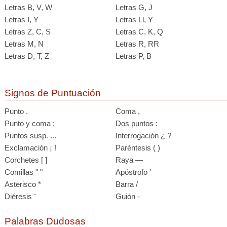
Letras B, V, W
Letras G, J
Letras I, Y
Letras Ll, Y
Letras Z, C, S
Letras C, K, Q
Letras M, N
Letras R, RR
Letras D, T, Z
Letras P, B
Signos de Puntuación
Punto .
Coma ,
Punto y coma ;
Dos puntos :
Puntos susp. ...
Interrogación ¿ ?
Exclamación ¡ !
Paréntesis ( )
Corchetes [ ]
Raya —
Comillas " "
Apóstrofo '
Asterisco *
Barra /
Diéresis ¨
Guión -
Palabras Dudosas