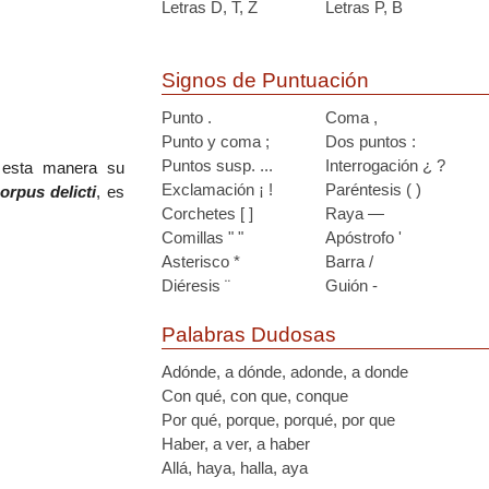
Letras D, T, Z
Letras P, B
Signos de Puntuación
Punto .
Coma ,
Punto y coma ;
Dos puntos :
Puntos susp. ...
Interrogación ¿ ?
 esta manera su
Exclamación ¡ !
Paréntesis ( )
orpus delicti
, es
Corchetes [ ]
Raya —
Comillas " "
Apóstrofo '
Asterisco *
Barra /
Diéresis ¨
Guión -
Palabras Dudosas
Adónde, a dónde, adonde, a donde
Con qué, con que, conque
Por qué, porque, porqué, por que
Haber, a ver, a haber
Allá, haya, halla, aya