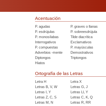
Acentuación
P. agudas
P. graves o llanas
P. esdrújulas
P. sobreesdrújula
P. monosílabas
Tilde diacrítica
Interrogativos
Exclamativos
P. compuestas
P. mayúsculas
Adverbios -mente
Demostrativos
Diptongos
Triptongos
Hiatos
Ortografía de las Letras
Letra H
Letra X
Letras B, V, W
Letras G, J
Letras I, Y
Letras Ll, Y
Letras Z, C, S
Letras C, K, Q
Letras M, N
Letras R, RR