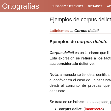
Ortografías
JUEGOS Y EJERCICIOS
DICTADOS
AC
Ejemplos de corpus delict
Latinismos
→
Corpus delicti
Ejemplos de
corpus delicti
:
Corpus delicti
es un latinismo que lit
Esta expresión
se refiere a los fa
sea considerado delictivo
.
Nota
: a menudo se tiende a identifica
el cadáver en el caso de un asesinat
delicti al conjunto de pruebas qu
asesinato.
Se trata de un latinismo no adaptado, 
corpus delicti
(
incorrecto
)