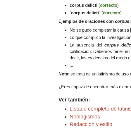
corpus delicti
(
correcto
)
"
corpus delicti
" (
correcto
)
Ejemplos de oraciones con
corpus d
No se pudo completar la causa ju
Lo que complicó la investigación 
La ausencia del
corpus delic
calificación. Debemos tener en
decir, las evidencias del modo e
...
Nota
: se trata de un latinismo de uso
¿Eres capaz de encontrar más ejempl
Ver también:
Listado completo de latin
Neologismos
Redacción y estilo