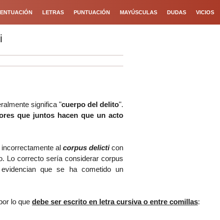
ENTUACIÓN
LETRAS
PUNTUACIÓN
MAYÚSCULAS
DUDAS
VICIOS
i
eralmente significa "
cuerpo del delito
".
ctores que juntos hacen que un acto
r incorrectamente al
corpus delicti
con
o. Lo correcto sería considerar corpus
e evidencian que se ha cometido un
por lo que
debe ser escrito en letra cursiva o entre comillas
: