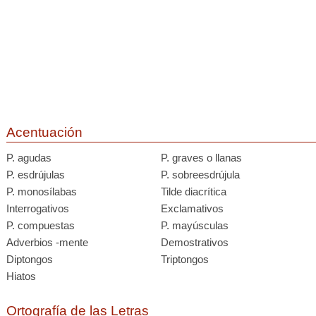
Acentuación
P. agudas
P. graves o llanas
P. esdrújulas
P. sobreesdrújula
P. monosílabas
Tilde diacrítica
Interrogativos
Exclamativos
P. compuestas
P. mayúsculas
Adverbios -mente
Demostrativos
Diptongos
Triptongos
Hiatos
Ortografía de las Letras