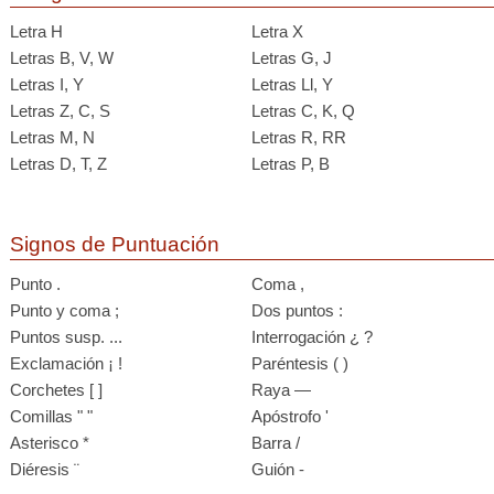
Letra H
Letra X
Letras B, V, W
Letras G, J
Letras I, Y
Letras Ll, Y
Letras Z, C, S
Letras C, K, Q
Letras M, N
Letras R, RR
Letras D, T, Z
Letras P, B
Signos de Puntuación
Punto .
Coma ,
Punto y coma ;
Dos puntos :
Puntos susp. ...
Interrogación ¿ ?
Exclamación ¡ !
Paréntesis ( )
Corchetes [ ]
Raya —
Comillas " "
Apóstrofo '
Asterisco *
Barra /
Diéresis ¨
Guión -