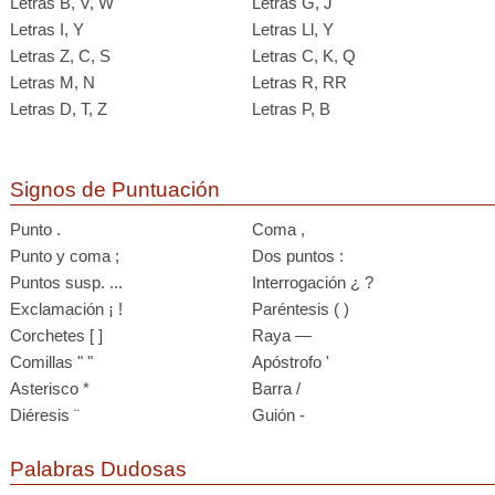
Letras B, V, W
Letras G, J
Letras I, Y
Letras Ll, Y
Letras Z, C, S
Letras C, K, Q
Letras M, N
Letras R, RR
Letras D, T, Z
Letras P, B
Signos de Puntuación
Punto .
Coma ,
Punto y coma ;
Dos puntos :
Puntos susp. ...
Interrogación ¿ ?
Exclamación ¡ !
Paréntesis ( )
Corchetes [ ]
Raya —
Comillas " "
Apóstrofo '
Asterisco *
Barra /
Diéresis ¨
Guión -
Palabras Dudosas