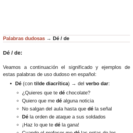
Palabras dudosas
→
Dé / de
Dé / de:
Veamos a continuación el significado y ejemplos de
estas palabras de uso dudoso en español:
Dé
(con
tilde diacrítica
) → del
verbo dar
:
¿Quieres que te
dé
chocolate?
Quiero que me
dé
alguna noticia
No salgan del aula hasta que
dé
la señal
Dé
la orden de ataque a sus soldados
¡Haz lo que te
dé
la gana!
Cuando el profesor me
d
é
las notas de los