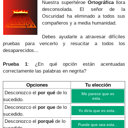
Nuestra superhéroe
Ortográfica
llora
desconsolada. El señor de la
Oscuridad ha eliminado a todos sus
compañeros y a media humanidad.
Debes ayudarle a atravesar difíciles
pruebas para vencerlo y resucitar a todos los
desaparecidos...
Prueba 1
: ¿En qué opción están acentuadas
correctamente las palabras en negrita?
Opciones
Tu elección
Desconozco el
por qué
de lo
Me parece que es
esta...
sucedido.
Desconozco el
por que
de lo
Yo diría que es esta...
sucedido
.
Desconozco el
porqué
de lo
Puede que sea esta...
sucedido
.