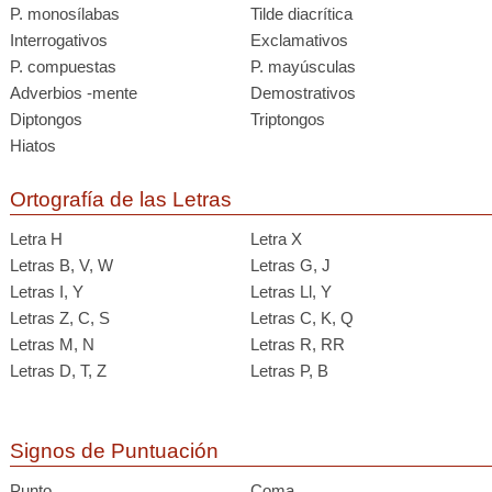
P. monosílabas
Tilde diacrítica
Interrogativos
Exclamativos
P. compuestas
P. mayúsculas
Adverbios -mente
Demostrativos
Diptongos
Triptongos
Hiatos
Ortografía de las Letras
Letra H
Letra X
Letras B, V, W
Letras G, J
Letras I, Y
Letras Ll, Y
Letras Z, C, S
Letras C, K, Q
Letras M, N
Letras R, RR
Letras D, T, Z
Letras P, B
Signos de Puntuación
Punto .
Coma ,