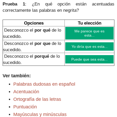
Prueba 1
: ¿En qué opción están acentuadas
correctamente las palabras en negrita?
Opciones
Tu elección
Desconozco el
por qué
de lo
Me parece que es
esta...
sucedido.
Desconozco el
por que
de lo
Yo diría que es esta...
sucedido
.
Desconozco el
porqué
de lo
Puede que sea esta...
sucedido
.
Ver también:
Palabras dudosas en español
Acentuación
Ortografía de las letras
Puntuación
Mayúsculas y minúsculas