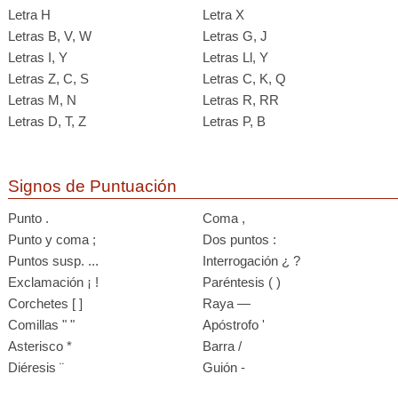
Letra H
Letra X
Letras B, V, W
Letras G, J
Letras I, Y
Letras Ll, Y
Letras Z, C, S
Letras C, K, Q
Letras M, N
Letras R, RR
Letras D, T, Z
Letras P, B
Signos de Puntuación
Punto .
Coma ,
Punto y coma ;
Dos puntos :
Puntos susp. ...
Interrogación ¿ ?
Exclamación ¡ !
Paréntesis ( )
Corchetes [ ]
Raya —
Comillas " "
Apóstrofo '
Asterisco *
Barra /
Diéresis ¨
Guión -