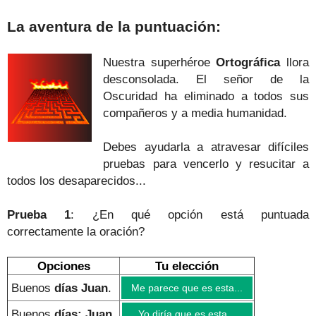
La aventura de la puntuación:
Nuestra superhéroe
Ortográfica
llora
desconsolada. El señor de la
Oscuridad ha eliminado a todos sus
compañeros y a media humanidad.
Debes ayudarla a atravesar difíciles
pruebas para vencerlo y resucitar a
todos los desaparecidos...
Prueba 1
: ¿En qué opción está puntuada
correctamente
la oración
?
Opciones
Tu elección
Buenos
días Juan
.
Me parece que es esta...
Buenos
días; Juan
.
Yo diría que es esta...