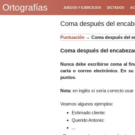
Ortografías
JUEGOS Y EJERCICIOS
DICTADOS
AC
Coma después del encabe
Puntuación
→
Coma después del e
Coma después del encabezad
Nunca debe escribirse coma al fi
carta o correo electrónico. En su
puntos
.
Nota
: en inglés sí sería correcto usa
Veamos algunos ejemplos:
Estimado cliente:
Querido Antonio:
...