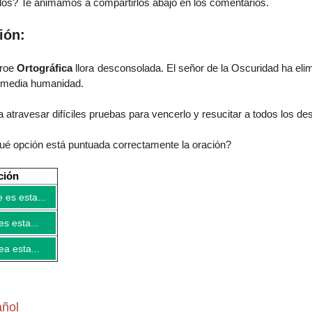
os? Te animamos a compartirlos abajo en los comentarios.
ión:
éroe
Ortográfica
llora desconsolada. El señor de la Oscuridad ha eli
 media humanidad.
 atravesar difíciles pruebas para vencerlo y resucitar a todos los de
qué opción está puntuada correctamente
la oración
?
ción
 es esta...
es esta...
a esta...
añol