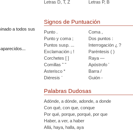
Letras D, T, Z
Letras P, B
Signos de Puntuación
minado a todos sus
Punto .
Coma ,
Punto y coma ;
Dos puntos :
Puntos susp. ...
Interrogación ¿ ?
saparecidos...
Exclamación ¡ !
Paréntesis ( )
Corchetes [ ]
Raya —
Comillas " "
Apóstrofo '
Asterisco *
Barra /
Diéresis ¨
Guión -
Palabras Dudosas
Adónde, a dónde, adonde, a donde
Con qué, con que, conque
Por qué, porque, porqué, por que
Haber, a ver, a haber
Allá, haya, halla, aya