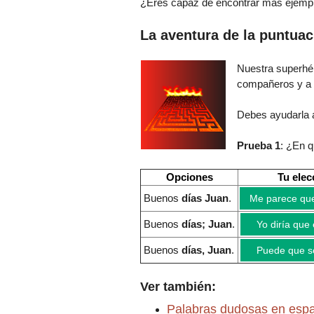
¿Eres capaz de encontrar más ejempl
La aventura de la puntuac
Nuestra superh
compañeros y a
Debes ayudarla a
Prueba 1
: ¿En 
Opciones
Tu elec
Buenos
días Juan
.
Me parece que
Buenos
días; Juan
.
Yo diría que 
Buenos
días, Juan
.
Puede que se
Ver también:
Palabras dudosas en esp