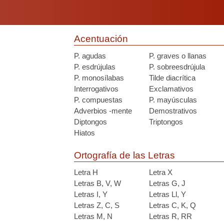
Acentuación
P. agudas
P. graves o llanas
P. esdrújulas
P. sobreesdrújula
P. monosílabas
Tilde diacrítica
Interrogativos
Exclamativos
P. compuestas
P. mayúsculas
Adverbios -mente
Demostrativos
Diptongos
Triptongos
Hiatos
Ortografía de las Letras
Letra H
Letra X
Letras B, V, W
Letras G, J
Letras I, Y
Letras Ll, Y
Letras Z, C, S
Letras C, K, Q
Letras M, N
Letras R, RR