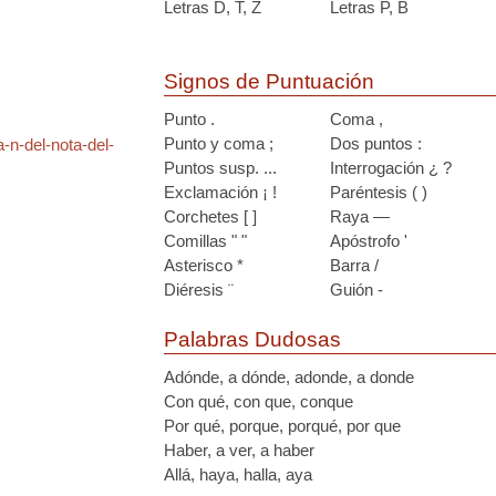
Letras D, T, Z
Letras P, B
Signos de Puntuación
Punto .
Coma ,
Punto y coma ;
Dos puntos :
-n-del-nota-del-
Puntos susp. ...
Interrogación ¿ ?
Exclamación ¡ !
Paréntesis ( )
Corchetes [ ]
Raya —
Comillas " "
Apóstrofo '
Asterisco *
Barra /
Diéresis ¨
Guión -
Palabras Dudosas
Adónde, a dónde, adonde, a donde
Con qué, con que, conque
Por qué, porque, porqué, por que
Haber, a ver, a haber
Allá, haya, halla, aya