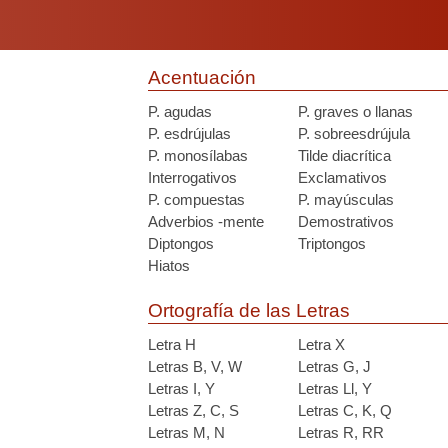
Acentuación
P. agudas
P. graves o llanas
P. esdrújulas
P. sobreesdrújula
P. monosílabas
Tilde diacrítica
Interrogativos
Exclamativos
P. compuestas
P. mayúsculas
Adverbios -mente
Demostrativos
Diptongos
Triptongos
Hiatos
Ortografía de las Letras
Letra H
Letra X
Letras B, V, W
Letras G, J
Letras I, Y
Letras Ll, Y
Letras Z, C, S
Letras C, K, Q
Letras M, N
Letras R, RR