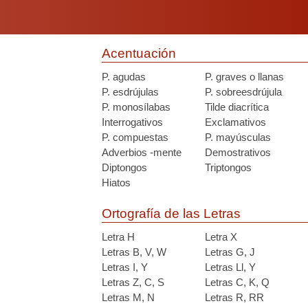
Acentuación
P. agudas
P. graves o llanas
P. esdrújulas
P. sobreesdrújula
P. monosílabas
Tilde diacrítica
Interrogativos
Exclamativos
P. compuestas
P. mayúsculas
Adverbios -mente
Demostrativos
Diptongos
Triptongos
Hiatos
Ortografía de las Letras
Letra H
Letra X
Letras B, V, W
Letras G, J
Letras I, Y
Letras Ll, Y
Letras Z, C, S
Letras C, K, Q
Letras M, N
Letras R, RR