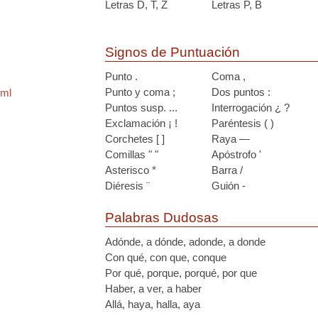
Letras D, T, Z
Letras P, B
Signos de Puntuación
Punto .
Coma ,
Punto y coma ;
Dos puntos :
tml
Puntos susp. ...
Interrogación ¿ ?
Exclamación ¡ !
Paréntesis ( )
Corchetes [ ]
Raya —
Comillas " "
Apóstrofo '
Asterisco *
Barra /
Diéresis ¨
Guión -
Palabras Dudosas
Adónde, a dónde, adonde, a donde
Con qué, con que, conque
Por qué, porque, porqué, por que
Haber, a ver, a haber
Allá, haya, halla, aya